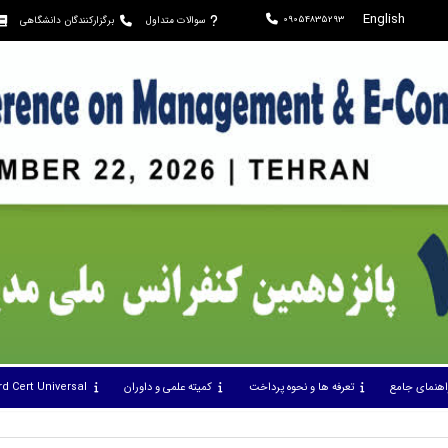
English
09054835293
سوالات متداول
برگزارکنندگان دانشگاهی
اهنمای جامع
تعرفه ها و نحوه پرداخت
کمیته علمی و داوران
rd Cert Universal