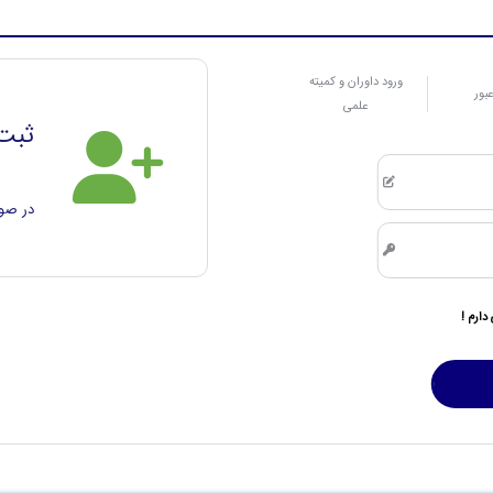
ورود داوران و کمیته
عبور
علمی
ثبت 
در صور
دارم !