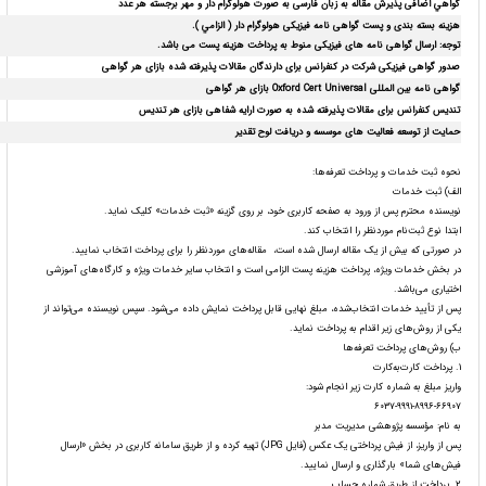
گواهي اضافی پذیرش مقاله
به زبان فارسی
به صورت هولوگرام دار و مهر برجسته هر عدد
هزینه بسته بندی و پست گواهی نامه فیزیکی هولوگرام دار ( الزامي )
.
توجه: ارسال گواهی نامه های فیزیکی منوط به پرداخت هزینه پست می باشد.
صدور گواهی فیزیکی شرکت در کنفرانس برای دارندگان مقالات پذیرفته شده بازای هر گواهی
گواهی نامه بین المللی
Oxford Cert Universal
بازای هر گواهی
تندیس کنفرانس برای مقالات پذیرفته شده به صورت ارایه شفاهی بازای هر تندیس
حمایت از توسعه فعالیت های موسسه و دریافت لوح تقدیر
نحوه ثبت خدمات و پرداخت تعرفه‌ها:
الف) ثبت خدمات
نویسنده محترم پس از ورود به صفحه کاربری خود، بر روی گزینه «ثبت خدمات» کلیک نماید.
ابتدا نوع ثبت‌نام موردنظر را انتخاب کند.
در صورتی که بیش از یک مقاله ارسال شده است، مقاله‌های موردنظر را برای پرداخت انتخاب نمایید.
در بخش خدمات ویژه، پرداخت هزینه پست الزامی است و انتخاب سایر خدمات ویژه و کارگاه‌های آموزشی
اختیاری می‌باشد.
پس از تأیید خدمات انتخاب‌شده، مبلغ نهایی قابل پرداخت نمایش داده می‌شود. سپس نویسنده می‌تواند از
یکی از روش‌های زیر اقدام به پرداخت نماید.
ب) روش‌های پرداخت تعرفه‌ها
1. پرداخت کارت‌به‌کارت
واریز مبلغ به شماره کارت زیر انجام شود:
۶۰۳۷-۹۹۹۱-۸۹۹۶-۶۶۹۰۷
به نام: مؤسسه پژوهشی مدیریت مدبر
پس از واریز، از فیش پرداختی یک عکس (فایل JPG) تهیه کرده و از طریق سامانه کاربری در بخش «ارسال
فیش‌های شما» بارگذاری و ارسال نمایید.
2. پرداخت از طریق شماره حساب