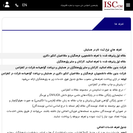
EN
پانزدهمین کنفرانس ملی مدیریت و تجارت الکترونیک
تعرفه ها
تعرفه هاي نوع ثبت نام در همایش
مقاله اول پذیرفته شده با تعرفه دانشجویی، فرهنگیان و متقاضیان کنکور دکتری
مقاله اول پذیرفته شده با تعرفه اساتید، کارکنان و سایر پژوهشگران
شرکت بدون مقاله اساتید، کارکنان و سایر پژوهشگران در همایش و دریافت گواهینامه شرکت در کنفرانس
شرکت بدون مقاله دانشجویان، فرهنگیان و متقاضیان کنکور دکتری در همایش و دریافت گواهینامه شرکت در کنفرانس
توجه
:
در ازای پرداخت تعرفه‌های مصوب مطابق جدول فوق، خدمات زیر به پژوهشگران ارائه می‌شود:
✅ پذیرش و چاپ مقاله در کنفرانس
✅ درج مقاله به صورت تمام‌متن در مجموعه مقالات کنفرانس
✅ نمایه‌سازی رایگان مقالات در پایگاه‌های علمی مرجع دانش CIVILICA و نورمگز
✅ صدور رایگان گواهی فیزیکی پذیرش و چاپ مقاله به زبان مقاله (فارسی یا انگلیسی) به صورت هولوگرام‌دار و
دارای مهر برجسته به تعداد نویسندگان مقاله (هر نسخه با درج اسامی تمامی نویسندگان)
در صورتی که نویسندگان محترم به نسخه‌های فیزیکی اضافی نیاز داشته باشند، می‌توانند از طریق بخش «خدمات
ویژه» تعداد مورد نیاز را ثبت نموده و تعرفه مربوطه را پرداخت نمایند.
جدول تعرفه خدمات اضافی
توجه
:
خدمات مندرج در این جدول کاملاً اختیاری بوده و استفاده از آن‌ها بر اساس درخواست پژوهشگران محترم