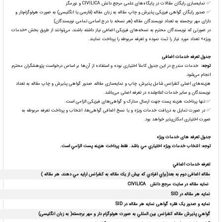
✅ نمایه‌سازی رایگان مقالات در پایگاه‌های علمی مرجع دانش CIVILICA و نورمگز
✅ صدور رایگان گواهی فیزیکی پذیرش و چاپ مقاله به زبان مقاله (فارسی یا انگلیسی) به صورت هولوگرام‌دار و
دارای مهر برجسته به تعداد نویسندگان مقاله (هر نسخه با درج اسامی تمامی نویسندگان)
در صورتی که نویسندگان محترم به نسخه‌های فیزیکی اضافی نیاز داشته باشند، می‌توانند از طریق بخش «خدمات
ویژه» تعداد مورد نیاز را ثبت نموده و تعرفه مربوطه را پرداخت نمایند.
جدول تعرفه خدمات اضافی
توجه
:
خدمات مندرج در این جدول کاملاً اختیاری بوده و استفاده از آن‌ها بر اساس درخواست پژوهشگران محترم
انجام می‌شود.
هزینه‌های اصلی کنفرانس شامل پذیرش، چاپ و نمایه‌سازی مقاله، صدور گواهی پذیرش و چاپ مقاله به تعداد
نویسندگان و سایر خدمات اعلام‌شده در تعرفه اصلی می‌باشد.
✅ تنها پرداخت هزینه پست جهت ارسال مدارک و گواهی‌های فیزیکی الزامی است.
✅ در صورت تمایل به دریافت خدمات ویژه و یا نسخ اضافی گواهی‌ها، انتخاب و پرداخت تعرفه مربوطه به
صورت اختیاری امکان‌پذیر خواهد بود.
جدول تعرفه های خدمات ویژه
توجه:
انتخاب خدمات ویژه اختياري مي باشد. فقط پرداخت هزينه پست الزامي است.
تعرفه خدمات اضافي
مقاله اضافی دوم به بعد
(براي افرادي كه بيش از يك مقاله به كنفرانس ارايه مي دهند، هر مقاله )
نمایه مقاله در سایت مرجع دانش
CIVILICA
نمایه هر مقاله در
SID
نمایه و صدور یک فقره گواهی نمایه هر مقاله در
SID
گواهي پذیرش مقاله كنفرانس بين المللي به صورت هولوگرام دار و مهر برجسته( به زبان انگلیسی)