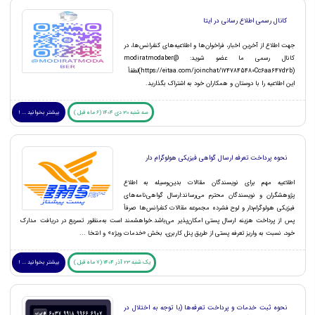
کانال رسمی اطلاع رسانی در ایتا
جهت اطلاع از آخرین اخبار، فراخوان‌ها و اطلاعیه‌های کنفرانس‌ها، در
کانال رسمی ما عضو شوید: modiratmodaber@
(https://eitaa.com/joinchat/1747845480Cc6aa647d2b)لطفاً
این اطلاعیه را با دوستان و همکاران خود به اشتراک بگذارید.
سه شنبه 30 دی 1404 (6 ماه قبل )
بیشتر بخوانید ... !
نحوه پرداخت تعرفه ارسال گواهی فیزیکی هولوگرام دار
اطلاعیه مهم برای نویسندگان مقالات بدین‌وسیله به اطلاع
پژوهشگران و نویسندگان محترم می‌رساند:ارسال گواهی‌نامه‌های
فیزیکی هولوگرام‌دار و لوح فشرده مجموعه مقالات کنفرانس‌ها صرفاً
پس از پرداخت هزینه ارسال پستی امکان‌پذیر می‌باشد.خواهشمند است به‌منظور تسریع در دریافت مدارک
خود، نسبت به واریز تعرفه پستی از طریق پنل کاربری، بخش «خدمات ویژه» و انتخا ...
یک شنبه 23 آذر 1404 (7 ماه قبل )
بیشتر بخوانید ... !
نحوه ثبت خدمات و پرداخت تعرفه‌ها (با توجه به اختلال در