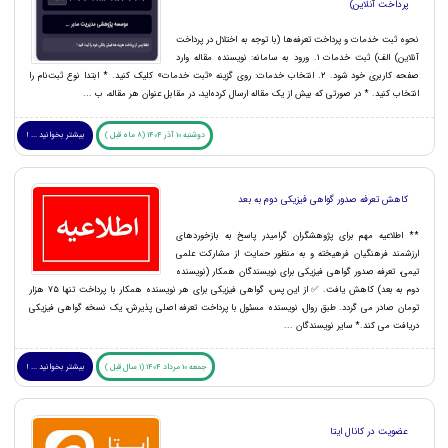
پرداخت آنلاین)
نحوه ثبت خدمات و پرداخت تعرفه‌ها (با توجه به اختلال در پرداخت
آنلاین) الف) ثبت خدمات 1. ورود به سامانه: نویسنده مقاله وارد
صفحه کاربری خود شود. 2. انتخاب خدمات: روی گزینه «ثبت خدمات» کلیک کنید. * ابتدا نوع ثبت‌نام را
انتخاب کنید. * در صورتی که بیش از یک مقاله ارسال کرده‌اید، در مقابل عنوان هر مقاله، ب ...
دوشنبه 10 آذر 1404 (8 ماه قبل )
بیشتر بخوانید ... !
کاهش تعرفه صدور گواهی فیزیکی دوم به بعد
** اطلاعیه مهم برای پژوهشگران گرامیدر پاسخ به بازخوردهای
ارزشمند فرهنگیان فرهیخته و به منظور حمایت از مشارکت علمی
تیمی، تعرفه صدور گواهی فیزیکی برای نویسندگان همکار (نویسنده
دوم به بعد) کاهش یافت. ✅ از این پس، گواهی فیزیکی برای هر نویسنده همکار با پرداخت تنها ۷۵ هزار
تومان صادر می گردد. طبق روال، نویسنده مسئول با پرداخت تعرفه اصلی پذیرش، یک نسخه گواهی فیزیکی
دریافت می کند.* سایر نویسندگان ...
جمعه 10 مرداد 1404 (1 سال قبل )
بیشتر بخوانید ... !
عضویت در کانال ایتا