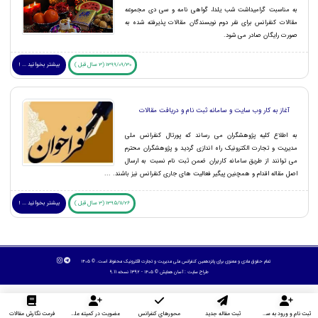
به مناسبت گرامیداشت شب یلدا، گواهی نامه و سی دی مجموعه
مقالات کنفرانس برای نفر دوم نویسندگان مقالات پذیرفته شده به
صورت رایگان صادر می شود.
1399/09/30 (3 سال قبل )
بیشتر بخوانید ... !
آغاز به کار وب سایت و سامانه ثبت نام و دریافت مقالات
به اطلاع کلیه پژوهشگران می رساند که پورتال کنفرانس ملی
مدیریت و تجارت الکترونیک راه اندازی گردید و پژوهشگران محترم
می توانند از طریق سامانه کاربران ضمن ثبت نام نسبت به ارسال
اصل مقاله اقدام و همچنین پیگیر فعالیت های جاری کنفرانس نیز باشند. ...
1395/11/26 (3 سال قبل )
بیشتر بخوانید ... !
تمام حقوق مادی و معنوی برای پانزدهمین کنفرانس ملی مدیریت و تجارت الکترونیک محفوظ است. © ۱۴۰۵
طراح سایت :
آسان همایش
© ۱۴۰۵ - 1392 نسخه 9.11
ثبت نام و ورود به سایت
ثبت مقاله جدید
محورهای کنفرانس
عضویت در کمیته علمی داوران
فرمت نگارش مقالات