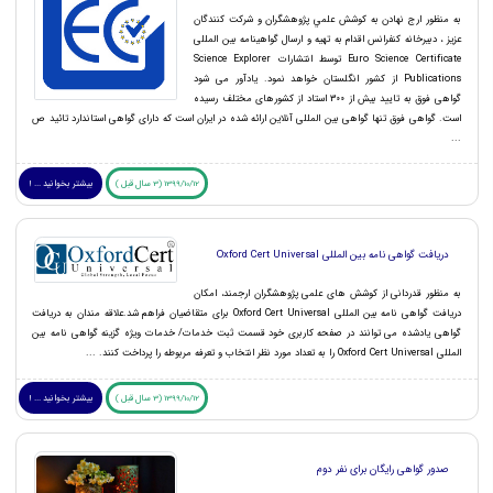
به منظور ارج نهادن به كوشش علمي پژوهشگران و شرکت کنندگان
عزیز ، دبیرخانه کنفرانس اقدام به تهیه و ارسال گواهینامه بین المللی
Euro Science Certificate توسط انتشارات Science Explorer
Publications از کشور انگلستان خواهد نمود. یادآور می شود
گواهی فوق به تایید بیش از 300 استاد از کشورهای مختلف رسیده
است. گواهی فوق تنها گواهی بین المللی آنلاین ارائه شده در ایران است که دارای گواهی استاندارد تائید ص
...
1399/10/12 (3 سال قبل )
بیشتر بخوانید ... !
دریافت گواهی نامه بین المللی Oxford Cert Universal
به منظور قدردانی از کوشش های علمی پژوهشگران ارجمند، امکان
دریافت گواهی نامه بین المللی Oxford Cert Universal برای متقاضیان فراهم شد.علاقه مندان به دریافت
گواهی یادشده می توانند در صفحه کاربری خود قسمت ثبت خدمات/ خدمات ویژه گزینه گواهی نامه بین
المللی Oxford Cert Universal را به تعداد مورد نظر انتخاب و تعرفه مربوطه را پرداخت کنند. ...
1399/10/12 (3 سال قبل )
بیشتر بخوانید ... !
صدور گواهی رایگان برای نفر دوم