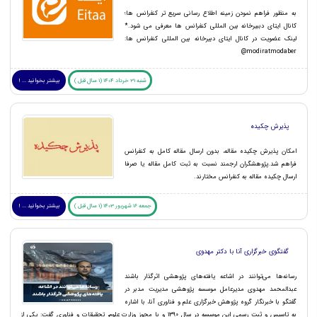
به منظور فراهم نمودن زمینه اطلاع رسانی سریع تر کنفرانس ها؛
کانال ایتای دببیرخانه بین المللی کنفرانس ها معرفی می شود.*
لینک عضویت در کانال ایتای دبیرخانه بین المللی کنفرانس ها:
modiratmodaber@
شنبه 31 خرداد 1404 (1 سال قبل )
بیشتر بخوانید ... !
پذیرش چکیده
امکان پذیرش چکیده مقاله، بدون ارسال مقاله کامل به کنفرانس
فراهم شد.پژوهشگران ارجمند نسبت به ثبت کامل مقاله یا صرفا
ارسال چکیده مقاله به کنفرانس مختارند.
جمعه 16 شهریور 1403 (1 سال قبل )
بیشتر بخوانید ... !
گفتگوی خبرگزاری آنا با دکتر مهدوی
رسانه‌ها می‌توانند در اشاعه یافته‌های پژوهشی اثرگذار باشند
عبدالمحمد مهدوی مدیرعامل موسسه پژوهشی مدیریت مدبر در
گفتگو با خبرنگار گروه پژوهش خبرگزاری علم و فناوری آنا، با اشاره
به تاسیس و ثبت رسمی این موسسه در سال ۱۳۹۰ و با مجوز وزارت علوم، تحقیقات و فناوری گفت: یکی از