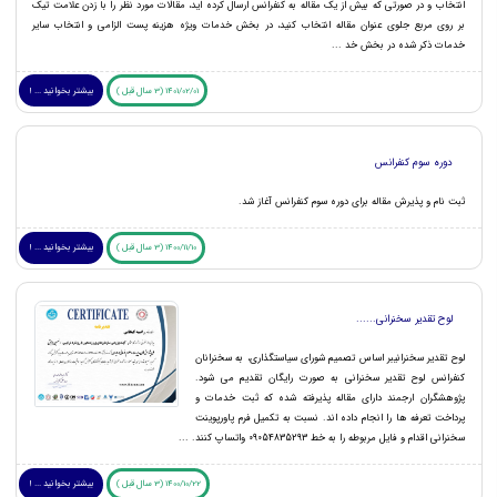
انتخاب و در صورتی که بیش از یک مقاله به کنفرانس ارسال کرده اید، مقالات مورد نظر را با زدن علامت تیک
بر روی مربع جلوی عنوان مقاله انتخاب کنید، در بخش خدمات ویژه هزینه پست الزامی و انتخاب سایر
خدمات ذکر شده در بخش خد ...
1401/02/01 (3 سال قبل )
بیشتر بخوانید ... !
دوره سوم کنفرانس
ثبت نام و پذیرش مقاله برای دوره سوم کنفرانس آغاز شد.
1400/11/10 (3 سال قبل )
بیشتر بخوانید ... !
لوح تقدیر سخنرانی......
لوح تقدیر سخنرانیبر اساس تصمیم شورای سیاستگذاری، به سخنرانان
کنفرانس لوح تقدیر سخنرانی به صورت رایگان تقدیم می شود.
پژوهشگران ارجمند دارای مقاله پذیرفته شده که ثبت خدمات و
پرداخت تعرفه ها را انجام داده اند. نسبت به تکمیل فرم پاورپوینت
سخنرانی اقدام و فایل مربوطه را به خط 09054835293 واتساپ کنند. ...
1400/10/22 (3 سال قبل )
بیشتر بخوانید ... !