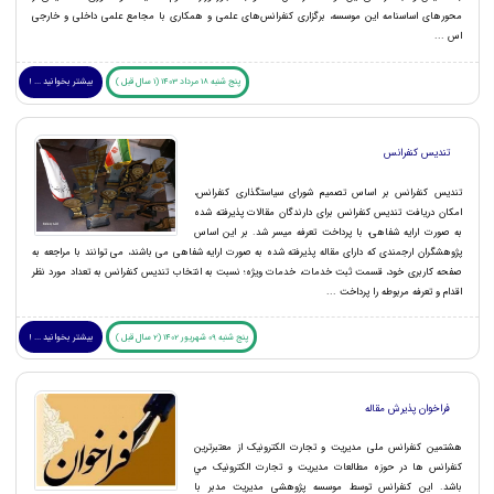
محور‌های اساسنامه این موسسه، برگزاری کنفرانس‌های علمی و همکاری با مجامع علمی داخلی و خارجی
اس ...
پنج شنبه 18 مرداد 1403 (1 سال قبل )
بیشتر بخوانید ... !
تندیس کنفرانس
تندیس کنفرانس بر اساس تصمیم شورای سیاستگذاری کنفرانس،
امکان دریافت تندیس کنفرانس برای دارندگان مقالات پذیرفته شده
به صورت ارایه شفاهی، با پرداخت تعرفه میسر شد. بر این اساس
پژوهشگران ارجمندی که دارای مقاله پذیرفته شده به صورت ارایه شفاهی می باشند، می توانند با مراجعه به
صفحه کاربری خود، قسمت ثبت خدمات، خدمات ویژه؛ نسبت به انتخاب تندیس کنفرانس به تعداد مورد نظر
اقدام و تعرفه مربوطه را پرداخت ...
پنج شنبه 09 شهریور 1402 (2 سال قبل )
بیشتر بخوانید ... !
فراخوان پذیرش مقاله
هشتمین کنفرانس ملی مدیریت و تجارت الکترونیک از معتبرترين
كنفرانس ها در حوزه مطالعات مديريت و تجارت الکترونیک مي
باشد. اين کنفرانس توسط موسسه پژوهشی مدیریت مدبر با